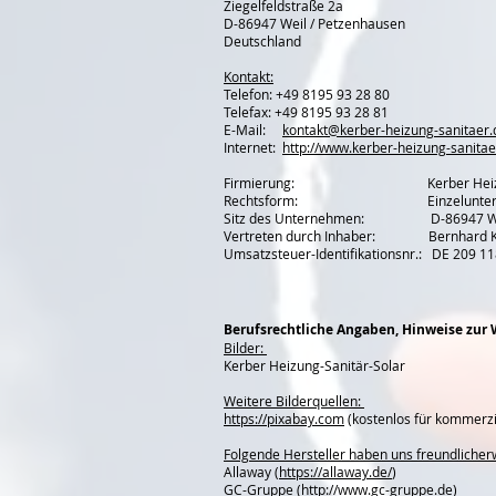
Ziegelfeldstraße 2a
D-86947 Weil / Petzenhausen
Deutschland
Kontakt:
Telefon: +49 8195 93 28 80
Telefax: +49 8195 93 28 81
E-Mail:
kontakt@kerber-heizung-sanitaer.
Internet:
http://www.kerber-heizung-sanitae
Firmierung: Kerber Heizung-S
Rechtsform: Einzeluntern
Sitz des Unternehmen: D-86947 Weil
Vertreten durch Inhaber: Bernhard K
Umsatzsteuer-Identifikationsnr.: DE 209 1
Berufsrechtliche Angaben, Hinweise zur 
Bilder:
Kerber Heizung-Sanitär-Solar
Weitere Bilderquellen:
https://pixabay.com
(kostenlos für kommerzi
Folgende Hersteller haben uns freundlicherw
Allaway (
https://allaway.de/
)
GC-Gruppe (
http://www.gc-gruppe.de
)