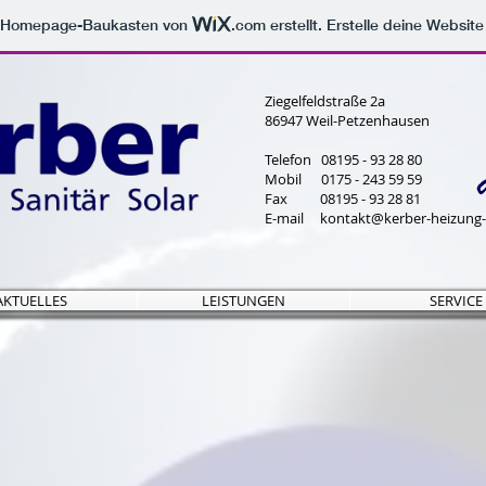
m Homepage-Baukasten von
.com
erstellt. Erstelle deine Websit
Ziegelfeldstraße 2a
86947 Weil-Petzenhausen
Telefon 08195 - 93 28 80
Mobil 0175 - 243 59 59
Fax 08195 - 93 28 81
E-mail
kontakt@kerber-heizung-
AKTUELLES
LEISTUNGEN
SERVICE